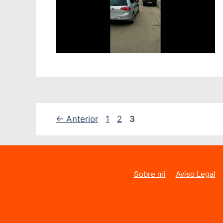
Página
Página
Página
←
Anterior
1
2
3
Sobre mi
Aviso Legal