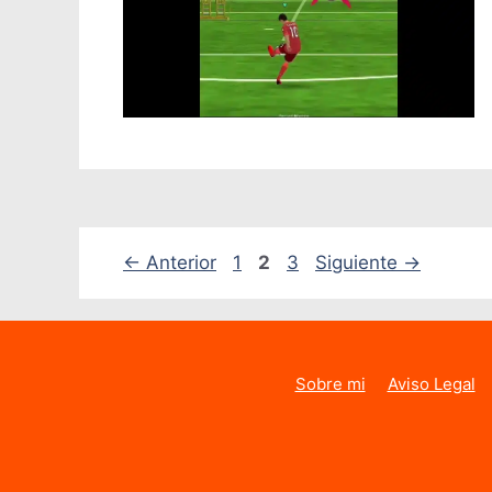
Página
Página
Página
←
Anterior
1
2
3
Siguiente
→
Sobre mi
Aviso Legal