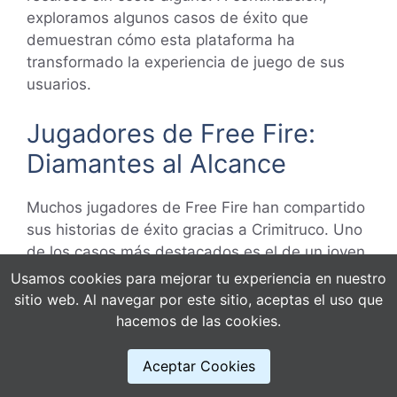
exploramos algunos casos de éxito que
demuestran cómo esta plataforma ha
transformado la experiencia de juego de sus
usuarios.
Jugadores de Free Fire:
Diamantes al Alcance
Muchos jugadores de Free Fire han compartido
sus historias de éxito gracias a Crimitruco. Uno
de los casos más destacados es el de un joven
gamer que logró obtener una cantidad
Usamos cookies para mejorar tu experiencia en nuestro
significativa de diamantes en cuestión de días.
sitio web. Al navegar por este sitio, aceptas el uso que
Con estos recursos, pudo desbloquear
hacemos de las cookies.
personajes exclusivos y mejorar su
equipamiento, lo que le permitió avanzar
Aceptar Cookies
rápidamente en el juego y competir a niveles