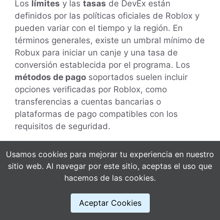
Los
límites
y las
tasas
de DevEx están
definidos por las políticas oficiales de Roblox y
pueden variar con el tiempo y la región. En
términos generales, existe un umbral mínimo de
Robux para iniciar un canje y una tasa de
conversión establecida por el programa. Los
métodos de pago
soportados suelen incluir
opciones verificadas por Roblox, como
transferencias a cuentas bancarias o
plataformas de pago compatibles con los
requisitos de seguridad.
Además, la frecuencia de los pagos puede
Usamos cookies para mejorar tu experiencia en nuestro
depender del ciclo de pagos de Roblox y de la
sitio web. Al navegar por este sitio, aceptas el uso que
cantidad canjeada en cada operación. En
hacemos de las cookies.
algunos casos, los pagos pueden realizarse
mensualmente o según un calendario
Aceptar Cookies
específico, siempre sujeto a la aprobación de la