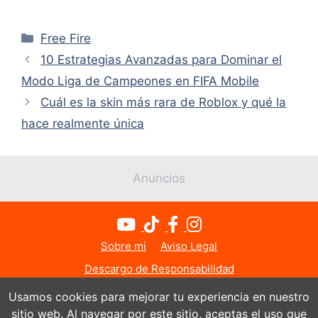
Categorías
Free Fire
10 Estrategias Avanzadas para Dominar el
Modo Liga de Campeones en FIFA Mobile
Cuál es la skin más rara de Roblox y qué la
hace realmente única
Anuncios
Sobre mi
Aviso Legal
Descargo de Responsabilidad
Política de Privacidad
Política de Cookies
Usamos cookies para mejorar tu experiencia en nuestro
sitio web. Al navegar por este sitio, aceptas el uso que
Contacto