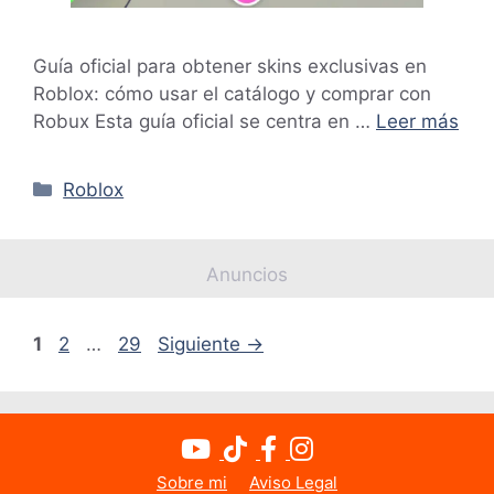
Guía oficial para obtener skins exclusivas en
Roblox: cómo usar el catálogo y comprar con
Robux Esta guía oficial se centra en …
Leer más
Categorías
Roblox
Anuncios
Página
Página
Página
1
2
…
29
Siguiente
→
Sobre mi
Aviso Legal