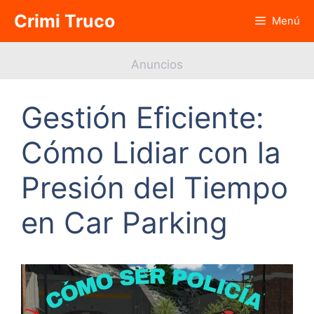
Saltar
Crimi Truco
Menú
al
contenido
Anuncios
Gestión Eficiente:
Cómo Lidiar con la
Presión del Tiempo
en Car Parking