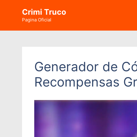
Saltar
Crimi Truco
al
contenido
Pagina Oficial
Generador de Cód
Recompensas Gr