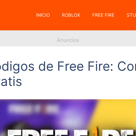
INICIO
ROBLOX
FREE FIRE
STU
Anuncios
igos de Free Fire: Co
atis