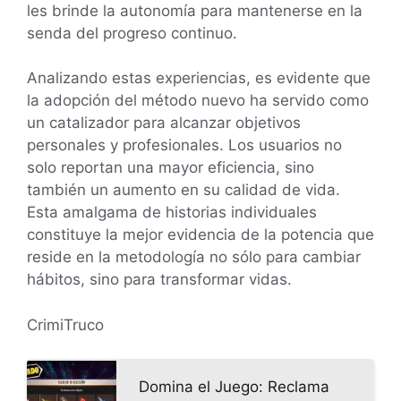
les brinde la autonomía para mantenerse en la
senda del progreso continuo.
Analizando estas experiencias, es evidente que
la adopción del método nuevo ha servido como
un catalizador para alcanzar objetivos
personales y profesionales. Los usuarios no
solo reportan una mayor eficiencia, sino
también un aumento en su calidad de vida.
Esta amalgama de historias individuales
constituye la mejor evidencia de la potencia que
reside en la metodología no sólo para cambiar
hábitos, sino para transformar vidas.
CrimiTruco
Domina el Juego: Reclama