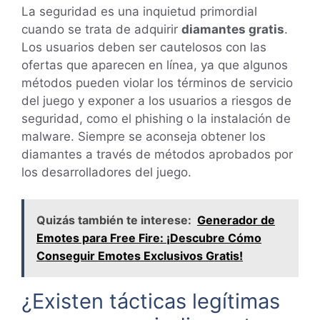
La seguridad es una inquietud primordial
cuando se trata de adquirir
diamantes gratis
.
Los usuarios deben ser cautelosos con las
ofertas que aparecen en línea, ya que algunos
métodos pueden violar los términos de servicio
del juego y exponer a los usuarios a riesgos de
seguridad, como el phishing o la instalación de
malware. Siempre se aconseja obtener los
diamantes a través de métodos aprobados por
los desarrolladores del juego.
Quizás también te interese:
Generador de
Emotes para Free Fire: ¡Descubre Cómo
Conseguir Emotes Exclusivos Gratis!
¿Existen tácticas legítimas