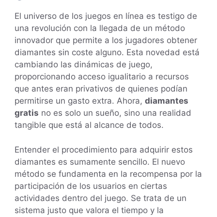
El universo de los juegos en línea es testigo de
una revolución con la llegada de un método
innovador que permite a los jugadores obtener
diamantes sin coste alguno. Esta novedad está
cambiando las dinámicas de juego,
proporcionando acceso igualitario a recursos
que antes eran privativos de quienes podían
permitirse un gasto extra. Ahora,
diamantes
gratis
no es solo un sueño, sino una realidad
tangible que está al alcance de todos.
Entender el procedimiento para adquirir estos
diamantes es sumamente sencillo. El nuevo
método se fundamenta en la recompensa por la
participación de los usuarios en ciertas
actividades dentro del juego. Se trata de un
sistema justo que valora el tiempo y la