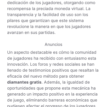
dedicación de los jugadores, otorgando como
recompensa la preciada moneda virtual. La
transparencia y la facilidad de uso son los
pilares que garantizan que este sistema
revolucione la manera en que los jugadores
avanzan en sus partidas.
Anuncios
Un aspecto destacable es cómo la comunidad
de jugadores ha recibido con entusiasmo esta
innovación. Los foros y redes sociales se han
llenado de testimonios positivos que resaltan la
eficacia del nuevo método para obtener
diamantes gratis
. Además, la igualdad de
oportunidades que propone esta mecánica ha
generado un impacto positivo en la experiencia
de juego, eliminando barreras económicas que
pudiesen afectar el progreso de los jugadores.