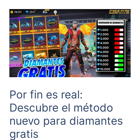
Por fin es real:
Descubre el método
nuevo para diamantes
gratis