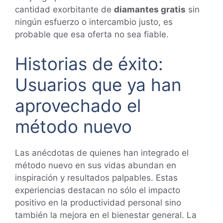
cantidad exorbitante de
diamantes gratis
sin
ningún esfuerzo o intercambio justo, es
probable que esa oferta no sea fiable.
Historias de éxito:
Usuarios que ya han
aprovechado el
método nuevo
Las anécdotas de quienes han integrado el
método nuevo en sus vidas abundan en
inspiración y resultados palpables. Estas
experiencias destacan no sólo el impacto
positivo en la productividad personal sino
también la mejora en el bienestar general. La