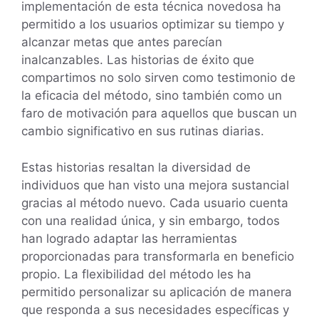
implementación de esta técnica novedosa ha
permitido a los usuarios optimizar su tiempo y
alcanzar metas que antes parecían
inalcanzables. Las historias de éxito que
compartimos no solo sirven como testimonio de
la eficacia del método, sino también como un
faro de motivación para aquellos que buscan un
cambio significativo en sus rutinas diarias.
Estas historias resaltan la diversidad de
individuos que han visto una mejora sustancial
gracias al método nuevo. Cada usuario cuenta
con una realidad única, y sin embargo, todos
han logrado adaptar las herramientas
proporcionadas para transformarla en beneficio
propio. La flexibilidad del método les ha
permitido personalizar su aplicación de manera
que responda a sus necesidades específicas y