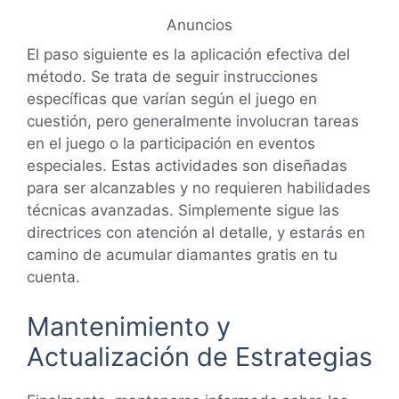
Anuncios
El paso siguiente es la aplicación efectiva del
método. Se trata de seguir instrucciones
específicas que varían según el juego en
cuestión, pero generalmente involucran tareas
en el juego o la participación en eventos
especiales. Estas actividades son diseñadas
para ser alcanzables y no requieren habilidades
técnicas avanzadas. Simplemente sigue las
directrices con atención al detalle, y estarás en
camino de acumular diamantes gratis en tu
cuenta.
Mantenimiento y
Actualización de Estrategias