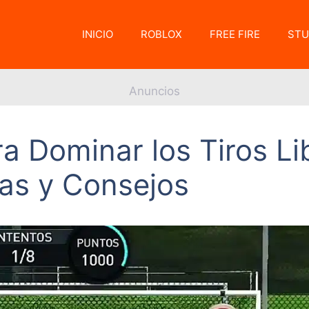
INICIO
ROBLOX
FREE FIRE
STU
Anuncios
a Dominar los Tiros Li
ias y Consejos