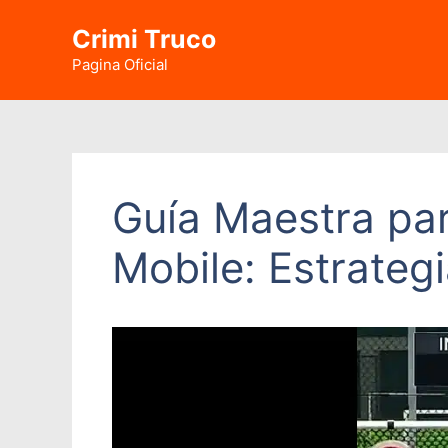
Saltar
Crimi Truco
al
contenido
Pagina Oficial
Guía Maestra par
Mobile: Estrateg