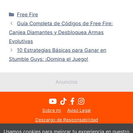
Categorías
Free Fire
Guía Completa de Códigos de Free Fire:
Canjea Diamantes y Desbloquea Armas
Evolutivas
10 Estrategias Básicas para Ganar en
Stumble Guys: ¡Domina el Juego!
Anuncios
Sobre mi
Aviso Legal
Descargo de Responsabilidad
Política de Privacidad
Política de Cookies
Usamos cookies para mejorar tu experiencia en nuestro