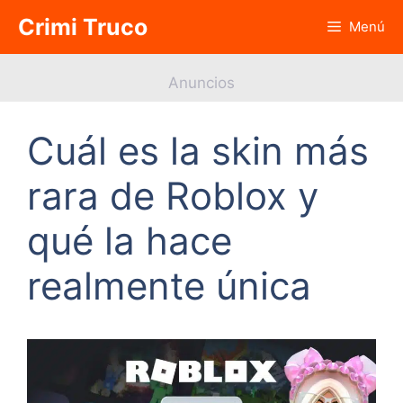
Saltar
Crimi Truco
Menú
al
contenido
Anuncios
Cuál es la skin más
rara de Roblox y
qué la hace
realmente única