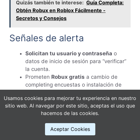
Quizás también te interese:
Guía Completa:
Obtén Robux en Roblox Fácilmente -
Secretos y Consejos
Señales de alerta
Solicitan tu usuario y contraseña
o
datos de inicio de sesión para “verificar”
la cuenta.
Prometen
Robux gratis
a cambio de
completing encuestas o instalación de
apps.
Usamos cookies para mejorar tu experiencia en nuestro
Extensiones o programas que deben
sitio web. Al navegar por este sitio, aceptas el uso que
instalarse para obtener la recompensa.
hacemos de las cookies.
Dominios que imitan a Roblox o que
presentan errores de seguridad
Aceptar Cookies
aparentes.
Solicitudes de datos de pago o