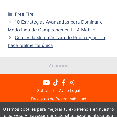
Categorías
Free Fire
10 Estrategias Avanzadas para Dominar el
Modo Liga de Campeones en FIFA Mobile
Cuál es la skin más rara de Roblox y qué la
hace realmente única
Anuncios
Sobre mi
Aviso Legal
Descargo de Responsabilidad
Política de Privacidad
Política de Cookies
Usamos cookies para mejorar tu experiencia en nuestro
sitio web. Al navegar por este sitio, aceptas el uso que
Contacto