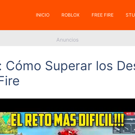
INICIO
ROBLOX
FREE FIRE
STU
Anuncios
: Cómo Superar los De
Fire